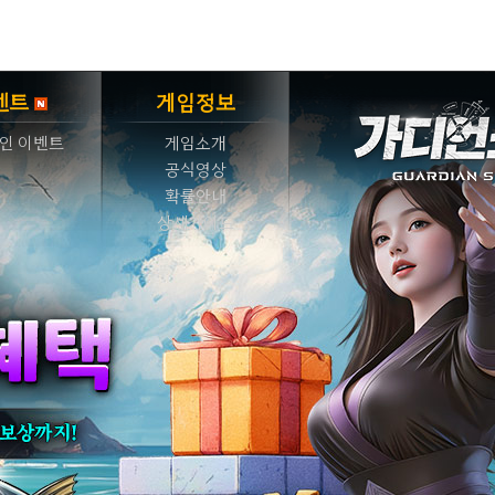
벤트
게임정보
인 이벤트
게임소개
공식영상
확률안내
상세가이드