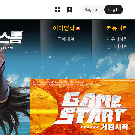
Register
Log In
아이템샵
커뮤니티
구매내역
자유게시판
공략게시판