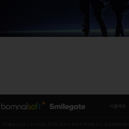
이용약관
㈜봄날소프트 | # 14056 경기도 안양시 동안구 관양동 810 금강펜테리움